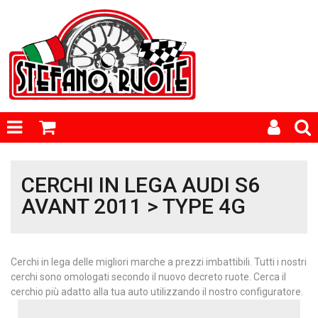
CERCHI IN LEGA AUDI S6
AVANT 2011 > TYPE 4G
Cerchi in lega delle migliori marche a prezzi imbattibili. Tutti i nostri
cerchi sono omologati secondo il nuovo decreto ruote. Cerca il
cerchio più adatto alla tua auto utilizzando il nostro configuratore.