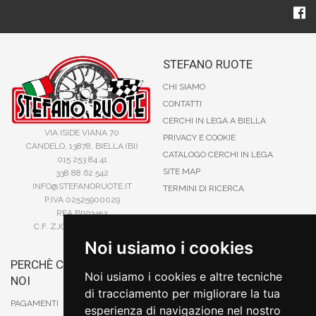
STEFANO RUOTE
CHI SIAMO
CONTATTI
CERCHI IN LEGA A BIELLA
VIA ISIDE VIANA 70
PRIVACY E COOKIE
CANDELO, 13878, BIELLA (BI)
CATALOGO CERCHI IN LEGA
015 253 84 41
SITE MAP
338 88 62 542
INFO@STEFANORUOTE.IT
TERMINI DI RICERCA
P.IVA 02525900029
REA BI193453
C.F. ZJOSFN73H14A859X
Noi usiamo i cookies
PERCHÈ COMPRARE DA
BONIFICO
Noi usiamo i cookies e altre tecniche
NOI
CARTA DI CREDITO
di tracciamento per migliorare la tua
PAYPAL
PAGAMENTI
esperienza di navigazione nel nostro
CONTRASSEGNO