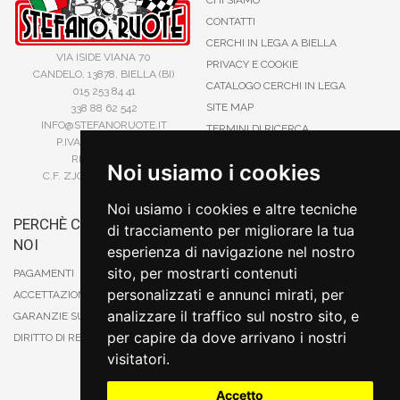
CONTATTI
CERCHI IN LEGA A BIELLA
VIA ISIDE VIANA 70
PRIVACY E COOKIE
CANDELO, 13878, BIELLA (BI)
CATALOGO CERCHI IN LEGA
015 253 84 41
SITE MAP
338 88 62 542
INFO@STEFANORUOTE.IT
TERMINI DI RICERCA
P.IVA 02525900029
REA BI193453
Noi usiamo i cookies
C.F. ZJOSFN73H14A859X
Noi usiamo i cookies e altre tecniche
PERCHÈ COMPRARE DA
BONIFICO
di tracciamento per migliorare la tua
NOI
CARTA DI CREDITO
esperienza di navigazione nel nostro
PAYPAL
sito, per mostrarti contenuti
PAGAMENTI
CONTRASSEGNO
personalizzati e annunci mirati, per
ACCETTAZIONE DEGLI ORDINI
POSTEPAY
analizzare il traffico sul nostro sito, e
GARANZIE SUI PRODOTTI
per capire da dove arrivano i nostri
DIRITTO DI RECESSO
visitatori.
Accetto