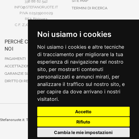
SITE MAP
338 88 62 542
INFO@STEFANORUOTE.IT
TERMINI DI RICERCA
P.IVA 02525900029
REA BI193453
C.F. ZJOSFN73H14A859X
Noi usiamo i cookies
PERCHÈ COMPRARE DA
BONIFICO
Noi usiamo i cookies e altre tecniche
NOI
CARTA DI CREDITO
di tracciamento per migliorare la tua
PAYPAL
PAGAMENTI
esperienza di navigazione nel nostro
CONTRASSEGNO
ACCETTAZIONE DEGLI ORDINI
sito, per mostrarti contenuti
POSTEPAY
GARANZIE SUI PRODOTTI
personalizzati e annunci mirati, per
DIRITTO DI RECESSO
analizzare il traffico sul nostro sito, e
per capire da dove arrivano i nostri
visitatori.
Accetto
Cambia preferenze sui cookie
Stefanoruote.it. Tutti i diritti riservati. E' vietata la riproduzione anche parziali. Prezzi e
Rifiuto
promozioni validi salvo errori o omissioni
Sito realizzato
da
Thomas Schiavello - Sviluppatore Software Biella
Cambia le mie impostazioni