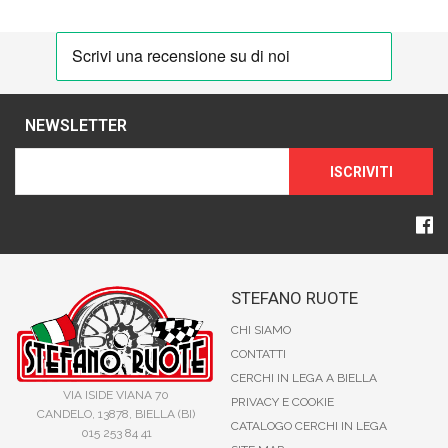
NEWSLETTER
ISCRIVITI
STEFANO RUOTE
CHI SIAMO
CONTATTI
CERCHI IN LEGA A BIELLA
VIA ISIDE VIANA 70
PRIVACY E COOKIE
CANDELO, 13878, BIELLA (BI)
CATALOGO CERCHI IN LEGA
015 253 84 41