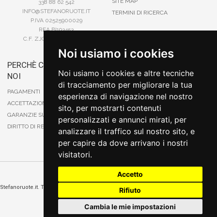
SITE MAP
338 88 62 542
INFO@STEFANORUOTE.IT
TERMINI DI RICERCA
P.IVA 02525900029
REA BI193453
C.F. ZJOSFN73H14A859X
Noi usiamo i cookies
PERCHÈ COMPRARE DA
BONIFICO
Noi usiamo i cookies e altre tecniche
NOI
CARTA DI CREDITO
di tracciamento per migliorare la tua
PAYPAL
PAGAMENTI
esperienza di navigazione nel nostro
CONTRASSEGNO
ACCETTAZIONE DEGLI ORDINI
sito, per mostrarti contenuti
POSTEPAY
GARANZIE SUI PRODOTTI
personalizzati e annunci mirati, per
DIRITTO DI RECESSO
analizzare il traffico sul nostro sito, e
per capire da dove arrivano i nostri
visitatori.
Accetto
Cambia preferenze sui cookie
Stefanoruote.it. Tutti i diritti riservati. E' vietata la riproduzione anche parziali. Prezzi e
Rifiuto
promozioni validi salvo errori o omissioni
Sito realizzato
da
Thomas Schiavello - Sviluppatore Software Biella
Cambia le mie impostazioni