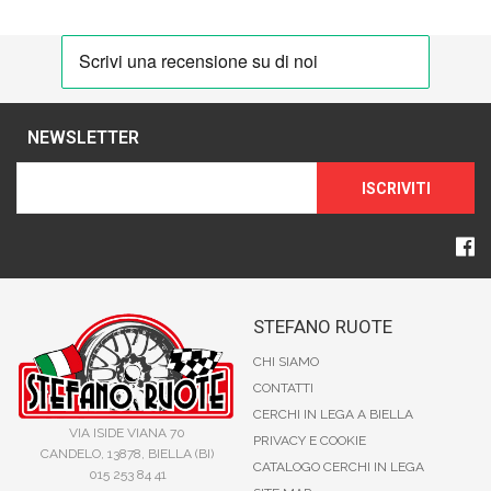
NEWSLETTER
ISCRIVITI
STEFANO RUOTE
CHI SIAMO
CONTATTI
CERCHI IN LEGA A BIELLA
VIA ISIDE VIANA 70
PRIVACY E COOKIE
CANDELO, 13878, BIELLA (BI)
CATALOGO CERCHI IN LEGA
015 253 84 41