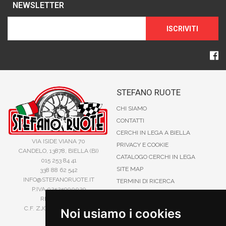
NEWSLETTER
ISCRIVITI
STEFANO RUOTE
CHI SIAMO
CONTATTI
CERCHI IN LEGA A BIELLA
VIA ISIDE VIANA 70
PRIVACY E COOKIE
CANDELO, 13878, BIELLA (BI)
CATALOGO CERCHI IN LEGA
015 253 84 41
SITE MAP
338 88 62 542
INFO@STEFANORUOTE.IT
TERMINI DI RICERCA
P.IVA 02525900029
REA BI193453
C.F. ZJOSFN73H14A859X
Noi usiamo i cookies