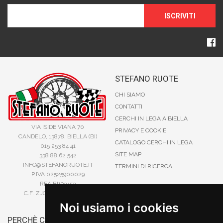
ISCRIVITI
STEFANO RUOTE
CHI SIAMO
CONTATTI
CERCHI IN LEGA A BIELLA
VIA ISIDE VIANA 70
PRIVACY E COOKIE
CANDELO, 13878, BIELLA (BI)
CATALOGO CERCHI IN LEGA
015 253 84 41
SITE MAP
338 88 62 542
INFO@STEFANORUOTE.IT
TERMINI DI RICERCA
P.IVA 02525900029
REA BI193453
C.F. ZJOSFN73H14A859X
Noi usiamo i cookies
PERCHÈ COMPRARE DA
BONIFICO