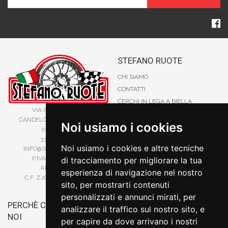
STEFANO RUOTE
CHI SIAMO
CONTATTI
CERCHI IN LEGA A BIELLA
VIA ISIDE VIANA 70
PRIVACY E COOKIE
CANDELO, 13878, BIELLA (BI)
Noi usiamo i cookies
CATALOGO CERCHI IN LEGA
015 253 84 41
SITE MAP
338 88 62 542
Noi usiamo i cookies e altre tecniche
INFO@STEFANORUOTE.IT
TERMINI DI RICERCA
P.IVA 02525900029
di tracciamento per migliorare la tua
REA BI193453
esperienza di navigazione nel nostro
C.F. ZJOSFN73H14A859X
sito, per mostrarti contenuti
personalizzati e annunci mirati, per
PERCHÈ COMPRARE DA
BONIFICO
analizzare il traffico sul nostro sito, e
NOI
CARTA DI CREDITO
per capire da dove arrivano i nostri