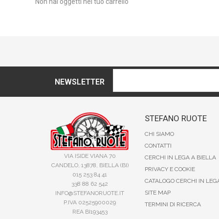
Non hai oggetti nel tuo carrello
NEWSLETTER
STEFANO RUOTE
CHI SIAMO
CONTATTI
VIA ISIDE VIANA 70
CERCHI IN LEGA A BIELLA
CANDELO, 13878, BIELLA (BI)
PRIVACY E COOKIE
015 253 84 41
CATALOGO CERCHI IN LEG
338 88 62 542
SITE MAP
INFO@STEFANORUOTE.IT
P.IVA 02525900029
TERMINI DI RICERCA
REA BI193453