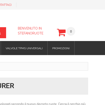
TATTACI
BENVENUTO IN
0
STEFANORUOTE
VALVOLE TPMS UNIVERSALI
PROMOZIONI
URER
omologati secondo il nuovo decreto ruote. Cerca il cerchio più