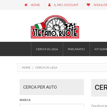
HOME
IL MIO ACCOUNT
WISHLIS
CERCHI IN LEGA
PNEUMATICI
KIT GOM
HOME
/
CERCHI IN LEGA
CER
CERCA PER AUTO
MARCA
Cerchi in l