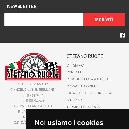
NEWSLETTER
ISCRIVITI
STEFANO RUOTE
CHI SIAMO
CONTATTI
CERCHI IN LEGA A BIELLA
VIA ISIDE VIANA 70
PRIVACY E COOKIE
CANDELO, 13878, BIELLA (BI)
CATALOGO CERCHI IN LEGA
015 253 84 41
SITE MAP
338 88 62 542
INFO@STEFANORUOTE.IT
TERMINI DI RICERCA
P.IVA 02525900029
REA BI193453
Noi usiamo i cookies
C.F. ZJOSFN73H14A859X