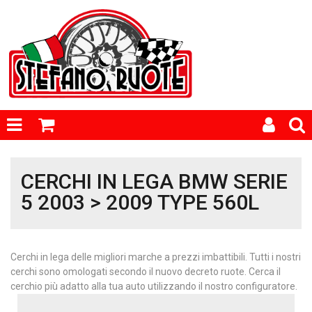
CERCHI IN LEGA BMW SERIE
5 2003 > 2009 TYPE 560L
Cerchi in lega delle migliori marche a prezzi imbattibili. Tutti i nostri
cerchi sono omologati secondo il nuovo decreto ruote. Cerca il
cerchio più adatto alla tua auto utilizzando il nostro configuratore.