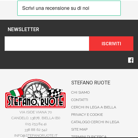
NEWSLETTER
ISCRIVITI
STEFANO RUOTE
CHI SIAMO
CONTATTI
CERCHI IN LEGA A BIELLA
VIA ISIDE VIANA 70
PRIVACY E COOKIE
CANDELO, 13878, BIELLA (BI)
CATALOGO CERCHI IN LEGA
015 253 84 41
SITE MAP
338 88 62 542
INFO@STEFANORUOTE.IT
TERMINI DI RICERCA