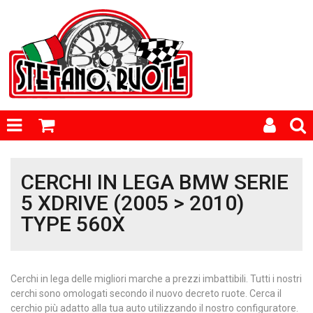
CERCHI IN LEGA BMW SERIE
5 XDRIVE (2005 > 2010)
TYPE 560X
Cerchi in lega delle migliori marche a prezzi imbattibili. Tutti i nostri
cerchi sono omologati secondo il nuovo decreto ruote. Cerca il
cerchio più adatto alla tua auto utilizzando il nostro configuratore.