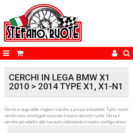
CERCHI IN LEGA BMW X1
2010 > 2014 TYPE X1, X1-N1
Cerchi in lega delle migliori marche a prezzi imbattibili. Tutti i nostri
cerchi sono omologati secondo il nuovo decreto ruote. Cerca il
cerchio più adatto alla tua auto utilizzando il nostro configuratore.