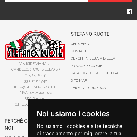
STEFANO RUOTE
CHI SIAMO
CONTATTI
CERCHI IN LEGA A BIELLA
VIA ISIDE VIANA 70
PRIVACY E COOKIE
CANDELO, 13878, BIELLA (BI)
CATALOGO CERCHI IN LEGA
015 253 84 41
SITE MAP
338 88 62 542
INFO@STEFANORUOTE.IT
TERMINI DI RICERCA
P.IVA 02525900029
REA BI193453
C.F. ZJOSFN73H14A859X
Noi usiamo i cookies
PERCHÈ COMPRARE DA
BONIFICO
Noi usiamo i cookies e altre tecniche
NOI
CARTA DI CREDITO
di tracciamento per migliorare la tua
PAYPAL