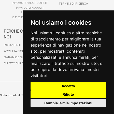
INFO@STEFANORUOTE.IT
TERMINI DI RICERCA
P.IVA 02525900029
REA BI193453
C.F. ZJOSFN73H14A859X
Noi usiamo i cookies
PERCHÈ COMPRARE DA
BONIFICO
Noi usiamo i cookies e altre tecniche
NOI
CARTA DI CREDITO
di tracciamento per migliorare la tua
PAYPAL
esperienza di navigazione nel nostro
PAGAMENTI
CONTRASSEGNO
sito, per mostrarti contenuti
ACCETTAZIONE DEGLI ORDINI
POSTEPAY
personalizzati e annunci mirati, per
GARANZIE SUI PRODOTTI
analizzare il traffico sul nostro sito, e
DIRITTO DI RECESSO
per capire da dove arrivano i nostri
visitatori.
Accetto
Cambia preferenze sui cookie
Rifiuto
Stefanoruote.it. Tutti i diritti riservati. E' vietata la riproduzione anche parziali. Prezzi e
promozioni validi salvo errori o omissioni
Cambia le mie impostazioni
Sito realizzato
da
Thomas Schiavello - Sviluppatore Software Biella