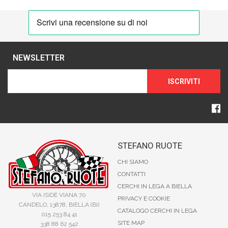
NEWSLETTER
ISCRIVITI
STEFANO RUOTE
CHI SIAMO
CONTATTI
CERCHI IN LEGA A BIELLA
VIA ISIDE VIANA 70
PRIVACY E COOKIE
CANDELO, 13878, BIELLA (BI)
CATALOGO CERCHI IN LEGA
015 253 84 41
SITE MAP
338 88 62 542