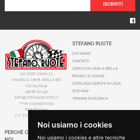
ISCRIVITI
STEFANO RUOTE
CHI SIAMO
CONTATTI
CERCHI IN LEGA A BIELLA
VIA ISIDE VIANA 70
PRIVACY E COOKIE
CANDELO, 13878, BIELLA (BI)
CATALOGO CERCHI IN LEGA
015 253 84 41
SITE MAP
338 88 62 542
INFO@STEFANORUOTE.IT
TERMINI DI RICERCA
P.IVA 02525900029
REA BI193453
C.F. ZJOSFN73H14A859X
Noi usiamo i cookies
PERCHÈ COMPRARE DA
BONIFICO
Noi usiamo i cookies e altre tecniche
NOI
CARTA DI CREDITO