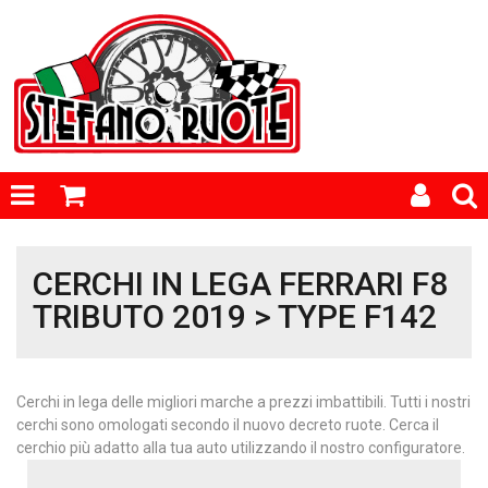
CERCHI IN LEGA FERRARI F8
TRIBUTO 2019 > TYPE F142
Cerchi in lega delle migliori marche a prezzi imbattibili. Tutti i nostri
cerchi sono omologati secondo il nuovo decreto ruote. Cerca il
cerchio più adatto alla tua auto utilizzando il nostro configuratore.