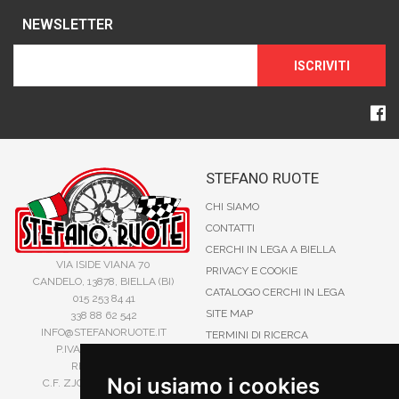
NEWSLETTER
ISCRIVITI
STEFANO RUOTE
CHI SIAMO
CONTATTI
CERCHI IN LEGA A BIELLA
VIA ISIDE VIANA 70
PRIVACY E COOKIE
CANDELO, 13878, BIELLA (BI)
CATALOGO CERCHI IN LEGA
015 253 84 41
SITE MAP
338 88 62 542
INFO@STEFANORUOTE.IT
TERMINI DI RICERCA
P.IVA 02525900029
REA BI193453
Noi usiamo i cookies
C.F. ZJOSFN73H14A859X