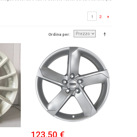
2
1
Ordina per
123,50 €