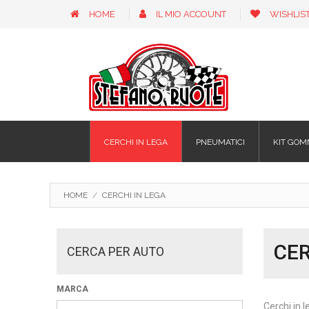
HOME
IL MIO ACCOUNT
WISHLIS
CERCHI IN LEGA
PNEUMATICI
KIT GOM
HOME
/
CERCHI IN LEGA
CER
CERCA PER AUTO
MARCA
Cerchi in l