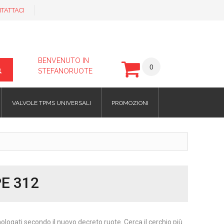
TATTACI
BENVENUTO IN
0
STEFANORUOTE
VALVOLE TPMS UNIVERSALI
PROMOZIONI
PE 312
omologati secondo il nuovo decreto ruote. Cerca il cerchio più