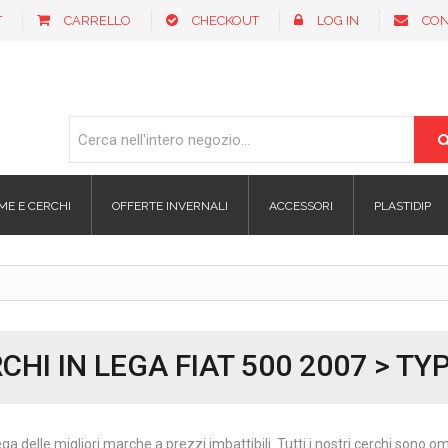
T
CARRELLO
CHECKOUT
LOG IN
CON
ME E CERCHI
OFFERTE INVERNALI
ACCESSORI
PLASTIDIP
CHI IN LEGA FIAT 500 2007 > TY
ega delle migliori marche a prezzi imbattibili. Tutti i nostri cerchi sono 