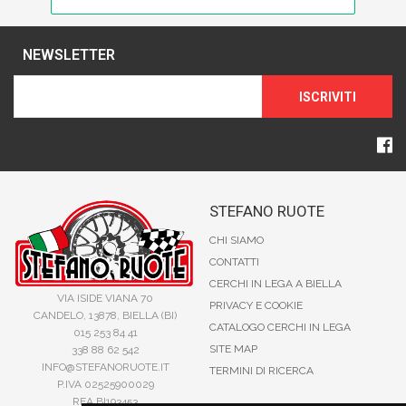
NEWSLETTER
ISCRIVITI
STEFANO RUOTE
CHI SIAMO
CONTATTI
CERCHI IN LEGA A BIELLA
VIA ISIDE VIANA 70
PRIVACY E COOKIE
CANDELO, 13878, BIELLA (BI)
CATALOGO CERCHI IN LEGA
015 253 84 41
SITE MAP
338 88 62 542
INFO@STEFANORUOTE.IT
TERMINI DI RICERCA
P.IVA 02525900029
REA BI193453