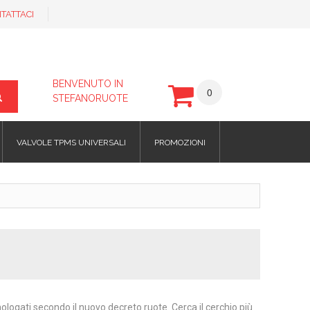
TATTACI
BENVENUTO IN
0
STEFANORUOTE
VALVOLE TPMS UNIVERSALI
PROMOZIONI
omologati secondo il nuovo decreto ruote. Cerca il cerchio più