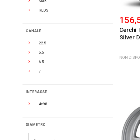
MAK
REDS
156,
Cerchi 
CANALE
Silver D
22.5
5.5
NON DISPO
6.5
7
INTERASSE
4x98
DIAMETRO