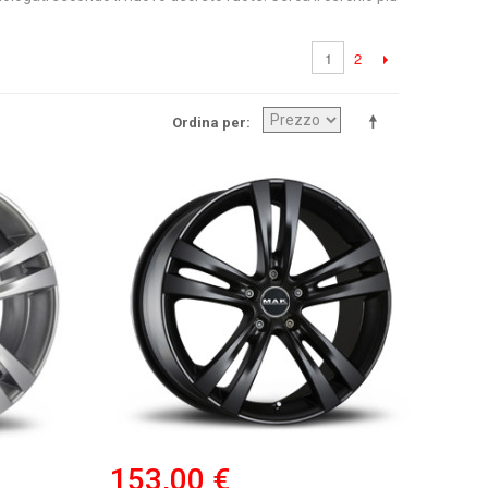
2
1
Ordina per
153,00 €