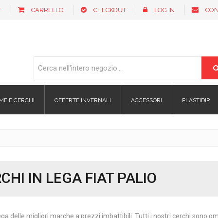
T
CARRELLO
CHECKOUT
LOG IN
CON
ME E CERCHI
OFFERTE INVERNALI
ACCESSORI
PLASTIDIP
CHI IN LEGA FIAT PALIO
ega delle migliori marche a prezzi imbattibili. Tutti i nostri cerchi sono 