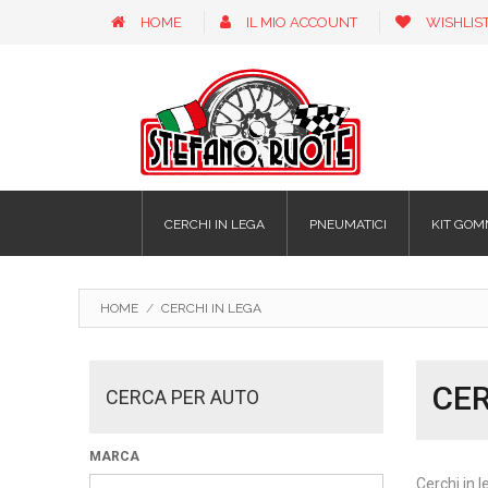
HOME
IL MIO ACCOUNT
WISHLIS
CERCHI IN LEGA
PNEUMATICI
KIT GOM
HOME
/
CERCHI IN LEGA
CER
CERCA PER AUTO
MARCA
Cerchi in l