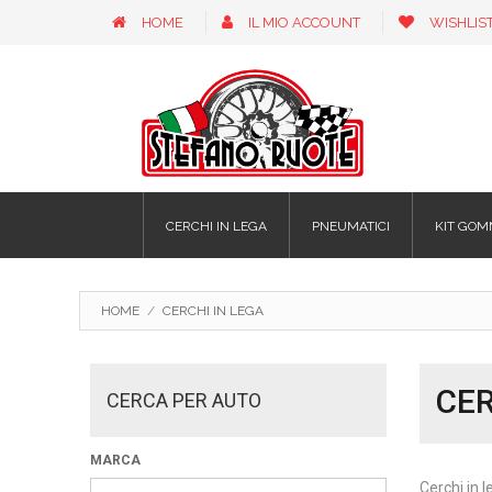
HOME
IL MIO ACCOUNT
WISHLIS
CERCHI IN LEGA
PNEUMATICI
KIT GOM
HOME
/
CERCHI IN LEGA
CER
CERCA PER AUTO
MARCA
Cerchi in l