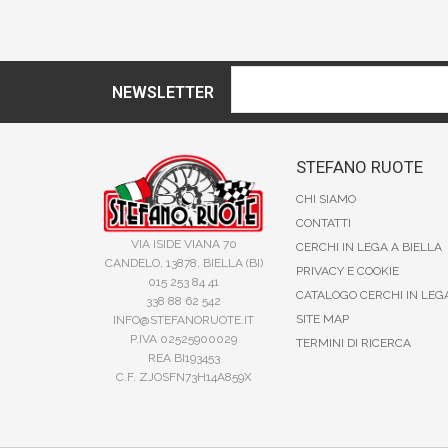
NEWSLETTER
STEFANO RUOTE
CHI SIAMO
CONTATTI
VIA ISIDE VIANA 70
CERCHI IN LEGA A BIELLA
CANDELO, 13878, BIELLA (BI)
PRIVACY E COOKIE
015 253 84 41
CATALOGO CERCHI IN LEG
338 88 62 542
SITE MAP
INFO@STEFANORUOTE.IT
P.IVA 02525900029
TERMINI DI RICERCA
REA BI193453
C.F. ZJOSFN73H14A859X