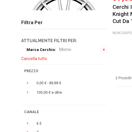
Cerchi 
Knight 
Cut Da 
Filtra Per
NON DISPO
ATTUALMENTE FILTRI PER:
Momo
Marca Cerchio:
Cancella tutto
PREZZO
2 Prodotti
0,00 €
99,99 €
-
100,00 €
e oltre
CANALE
6.5