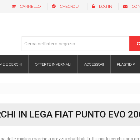
T
CARRELLO
CHECKOUT
LOG IN
CON
ME E CERCHI
OFFERTE INVERNALI
ACCESSORI
PLASTIDIP
CHI IN LEGA FIAT PUNTO EVO 20
ega delle migliori marche a prezzi imbattibili. Tutti i nostri cerchi sono 