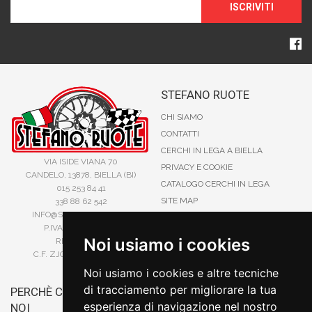
ISCRIVITI
STEFANO RUOTE
CHI SIAMO
CONTATTI
CERCHI IN LEGA A BIELLA
VIA ISIDE VIANA 70
PRIVACY E COOKIE
CANDELO, 13878, BIELLA (BI)
CATALOGO CERCHI IN LEGA
015 253 84 41
SITE MAP
338 88 62 542
INFO@STEFANORUOTE.IT
TERMINI DI RICERCA
P.IVA 02525900029
Noi usiamo i cookies
REA BI193453
C.F. ZJOSFN73H14A859X
Noi usiamo i cookies e altre tecniche
di tracciamento per migliorare la tua
PERCHÈ COMPRARE DA
BONIFICO
esperienza di navigazione nel nostro
NOI
CARTA DI CREDITO