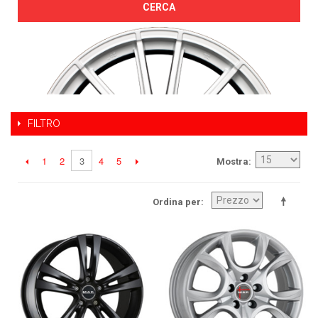
CERCA
FILTRO
1
2
4
5
3
Mostra
Ordina per