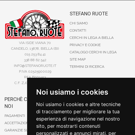
STEFANO RUOTE
CHI SIAMO
CONTATTI
CERCHI IN LEGA A BIELLA
VIA ISIDE VIANA 70
PRIVACY E COOKIE
CANDELO, 13878, BIELLA (BI)
CATALOGO CERCHI IN LEGA
015 253 84 41
SITE MAP
338 88 62 542
INFO@STEFANORUOTE.IT
TERMINI DI RICERCA
P.IVA 02525900029
REA BI193453
C.F. ZJOSFN73H14A859X
Noi usiamo i cookies
PERCHÈ COMPRARE DA
BONIFICO
Noi usiamo i cookies e altre tecniche
NOI
CARTA DI CREDITO
di tracciamento per migliorare la tua
PAYPAL
PAGAMENTI
esperienza di navigazione nel nostro
CONTRASSEGNO
ACCETTAZIONE DEGLI ORDINI
sito, per mostrarti contenuti
POSTEPAY
GARANZIE SUI PRODOTTI
personalizzati e annunci mirati, per