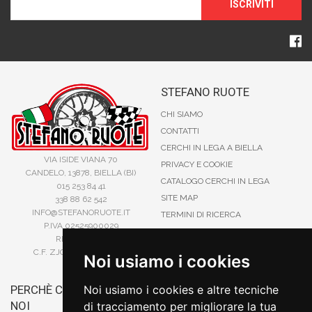
ISCRIVITI
STEFANO RUOTE
CHI SIAMO
CONTATTI
CERCHI IN LEGA A BIELLA
VIA ISIDE VIANA 70
PRIVACY E COOKIE
CANDELO, 13878, BIELLA (BI)
CATALOGO CERCHI IN LEGA
015 253 84 41
SITE MAP
338 88 62 542
INFO@STEFANORUOTE.IT
TERMINI DI RICERCA
P.IVA 02525900029
REA BI193453
C.F. ZJOSFN73H14A859X
Noi usiamo i cookies
PERCHÈ COMPRARE DA
Noi usiamo i cookies e altre tecniche
BONIFICO
NOI
di tracciamento per migliorare la tua
CARTA DI CREDITO