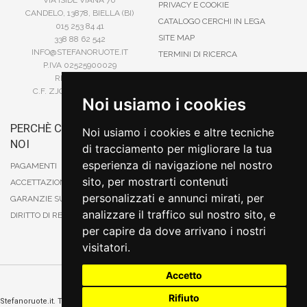
PRIVACY E COOKIE
CANDELO, 13878, BIELLA (BI)
CATALOGO CERCHI IN LEGA
015 253 84 41
SITE MAP
338 88 62 542
INFO@STEFANORUOTE.IT
TERMINI DI RICERCA
P.IVA 02525900029
REA BI193453
C.F. ZJOSFN73H14A859X
Noi usiamo i cookies
PERCHÈ COMPRARE DA
BONIFICO
Noi usiamo i cookies e altre tecniche
NOI
CARTA DI CREDITO
di tracciamento per migliorare la tua
PAYPAL
esperienza di navigazione nel nostro
PAGAMENTI
CONTRASSEGNO
sito, per mostrarti contenuti
ACCETTAZIONE DEGLI ORDINI
POSTEPAY
personalizzati e annunci mirati, per
GARANZIE SUI PRODOTTI
analizzare il traffico sul nostro sito, e
DIRITTO DI RECESSO
per capire da dove arrivano i nostri
visitatori.
Accetto
Cambia preferenze sui cookie
Rifiuto
Stefanoruote.it. Tutti i diritti riservati. E' vietata la riproduzione anche parziali. Prezzi e