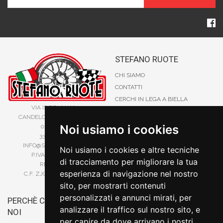
STEFANO RUOTE
CHI SIAMO
CONTATTI
CERCHI IN LEGA A BIELLA
VIA ISIDE VIANA 70
PRIVACY E COOKIE
CANDELO, 13878, BIELLA (BI)
CATALOGO CERCHI IN LEGA
Noi usiamo i cookies
015 253 84 41
SITE MAP
338 88 62 542
INFO@STEFANORUOTE.IT
TERMINI DI RICERCA
Noi usiamo i cookies e altre tecniche
P.IVA 02525900029
di tracciamento per migliorare la tua
REA BI193453
esperienza di navigazione nel nostro
C.F. ZJOSFN73H14A859X
sito, per mostrarti contenuti
personalizzati e annunci mirati, per
PERCHÈ COMPRARE DA
BONIFICO
analizzare il traffico sul nostro sito, e
NOI
CARTA DI CREDITO
per capire da dove arrivano i nostri