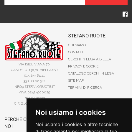
STEFANO RUOTE
CHI SIAMO
CONTATTI
CERCHI IN LEGA A BIELLA
VIA ISIDE VIANA 70
PRIVACY E COOKIE
CANDELO, 13878, BIELLA (BI)
CATALOGO CERCHI IN LEGA
015 253 84 41
SITE MAP
338 88 62 542
INFO@STEFANORUOTE.IT
TERMINI DI RICERCA
P.IVA 02525900029
REA BI193453
C.F. ZJOSFN73H14A859X
Noi usiamo i cookies
PERCHÈ COMPRARE DA
BONIFICO
Noi usiamo i cookies e altre tecniche
NOI
CARTA DI CREDITO
di tracciamento per migliorare la tua