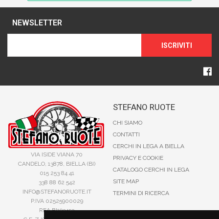
NEWSLETTER
ISCRIVITI
STEFANO RUOTE
CHI SIAMO
CONTATTI
CERCHI IN LEGA A BIELLA
VIA ISIDE VIANA 70
PRIVACY E COOKIE
CANDELO, 13878, BIELLA (BI)
CATALOGO CERCHI IN LEGA
015 253 84 41
SITE MAP
338 88 62 542
INFO@STEFANORUOTE.IT
TERMINI DI RICERCA
P.IVA 02525900029
REA BI193453