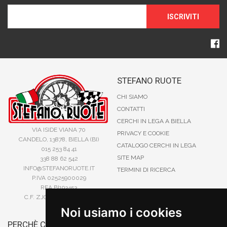
ISCRIVITI
STEFANO RUOTE
CHI SIAMO
CONTATTI
CERCHI IN LEGA A BIELLA
VIA ISIDE VIANA 70
PRIVACY E COOKIE
CANDELO, 13878, BIELLA (BI)
CATALOGO CERCHI IN LEGA
015 253 84 41
SITE MAP
338 88 62 542
INFO@STEFANORUOTE.IT
TERMINI DI RICERCA
P.IVA 02525900029
REA BI193453
C.F. ZJOSFN73H14A859X
Noi usiamo i cookies
PERCHÈ COMPRARE DA
BONIFICO