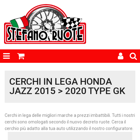
CERCHI IN LEGA HONDA
JAZZ 2015 > 2020 TYPE GK
Cerchi in lega delle migliori marche a prezzi imbattibili. Tutti i nostri
cerchi sono omologati secondo il nuovo decreto ruote. Cerca il
cerchio più adatto alla tua auto utilizzando il nostro configuratore.