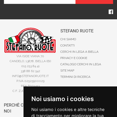
STEFANO RUOTE
CHI SIAMO
CONTATTI
CERCHI IN LEGA A BIELLA
VIA ISIDE VIANA 70
PRIVACY E COOKIE
CANDELO, 13878, BIELLA (BI)
CATALOGO CERCHI IN LEGA
015 253 84 41
SITE MAP
338 88 62 542
INFO@STEFANORUOTE.IT
TERMINI DI RICERCA
P.IVA 02525900029
REA BI193453
C.F. ZJOSFN73H14A859X
Noi usiamo i cookies
PERCHÈ COMPRARE DA
BONIFICO
Noi usiamo i cookies e altre tecniche
NOI
CARTA DI CREDITO
di tracciamento per migliorare la tua