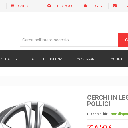
T
CARRELLO
CHECKOUT
LOG IN
CON
ME E CERCHI
OFFERTE INVERNALI
ACCESSORI
PLASTIDIP
CERCHI IN LE
POLLICI
Disponibilità:
Non dispon
216,50 €