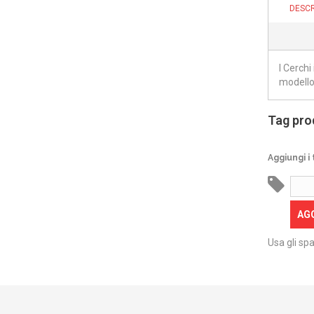
DESCR
I Cerch
modello
Tag pro
Aggiungi i 
AG
Usa gli spa