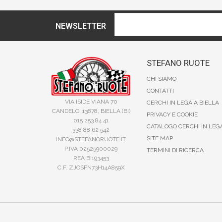
NEWSLETTER
STEFANO RUOTE
CHI SIAMO
CONTATTI
VIA ISIDE VIANA 70
CERCHI IN LEGA A BIELLA
CANDELO, 13878, BIELLA (BI)
PRIVACY E COOKIE
015 253 84 41
CATALOGO CERCHI IN LEG
338 88 62 542
SITE MAP
INFO@STEFANORUOTE.IT
P.IVA 02525900029
TERMINI DI RICERCA
REA BI193453
C.F. ZJOSFN73H14A859X