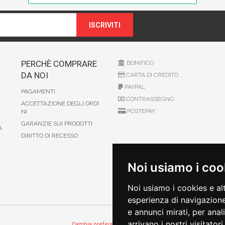
ISCRIVITI
PERCHÈ COMPRARE
BONIFICO
DA NOI
CARTA DI CREDITO
PAYPAL
PAGAMENTI
CONTRASSEGNO
ACCETTAZIONE DEGLI ORDI
POSTEPAY
NI
GARANZIE SUI PRODOTTI
A
DIRITTO DI RECESSO
Noi usiamo i coo
Noi usiamo i cookies e al
esperienza di navigazione
e annunci mirati, per anal
arrivano i nostri visitatori.
Cambia preferenze sui cookie