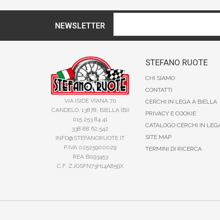
NEWSLETTER
STEFANO RUOTE
CHI SIAMO
CONTATTI
VIA ISIDE VIANA 70
CERCHI IN LEGA A BIELLA
CANDELO, 13878, BIELLA (BI)
PRIVACY E COOKIE
015 253 84 41
CATALOGO CERCHI IN LEG
338 88 62 542
SITE MAP
INFO@STEFANORUOTE.IT
P.IVA 02525900029
TERMINI DI RICERCA
REA BI193453
C.F. ZJOSFN73H14A859X