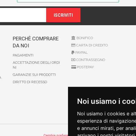
ISCRIVITI
PERCHÈ COMPRARE
BONIFICO
DA NOI
CARTA DI CREDITO
PAYPAL
PAGAMENTI
CONTRASSEGNO
ACCETTAZIONE DEGLI ORDI
POSTEPAY
NI
GARANZIE SUI PRODOTTI
A
DIRITTO DI RECESSO
Noi usiamo i coo
Noi usiamo i cookies e al
esperienza di navigazione
e annunci mirati, per anal
arrivano i nostri visitatori.
Cambia preferenze sui cookie