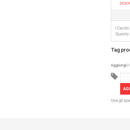
DESCR
I Cerch
Questo 
Tag pro
Aggiungi i 
AG
Usa gli spa