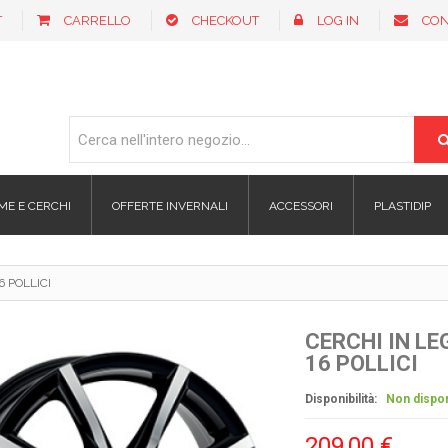
T
CARRELLO
CHECKOUT
LOG IN
CON
ME E CERCHI
OFFERTE INVERNALI
ACCESSORI
PLASTIDIP
 POLLICI
CERCHI IN L
16 POLLICI
Disponibilità:
Non dispon
209,00 €