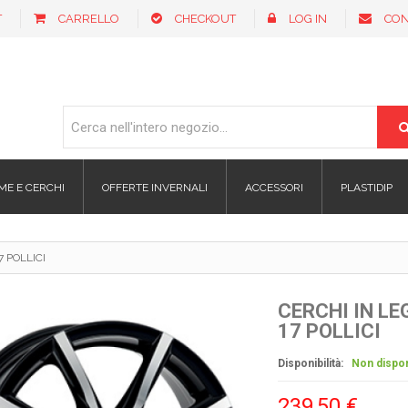
T
CARRELLO
CHECKOUT
LOG IN
CON
ME E CERCHI
OFFERTE INVERNALI
ACCESSORI
PLASTIDIP
 POLLICI
CERCHI IN L
17 POLLICI
Disponibilità:
Non dispon
239,50 €