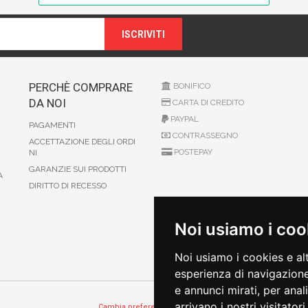
ISCRIVITI
PERCHÈ COMPRARE
BONIFICO
DA NOI
CARTA DI CREDITO
PAYPAL
PAGAMENTI
CONTRASSEGNO
ACCETTAZIONE DEGLI ORDI
POSTEPAY
NI
GARANZIE SUI PRODOTTI
A
DIRITTO DI RECESSO
Noi usiamo i coo
Noi usiamo i cookies e al
esperienza di navigazione
e annunci mirati, per anal
arrivano i nostri visitatori.
Cambia preferenze sui cookie