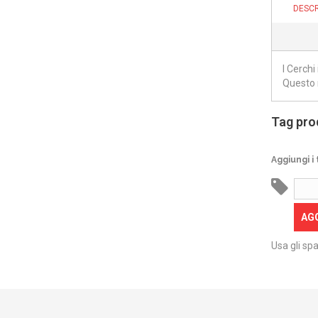
DESCR
I Cerch
Questo 
Tag pro
Aggiungi i 
AG
Usa gli spa