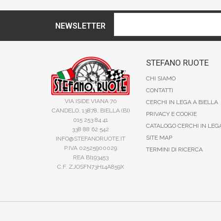
NEWSLETTER
STEFANO RUOTE
CHI SIAMO
CONTATTI
VIA ISIDE VIANA 70
CERCHI IN LEGA A BIELLA
CANDELO, 13878, BIELLA (BI)
PRIVACY E COOKIE
015 253 84 41
CATALOGO CERCHI IN LEG
338 88 62 542
SITE MAP
INFO@STEFANORUOTE.IT
P.IVA 02525900029
TERMINI DI RICERCA
REA BI193453
C.F. ZJOSFN73H14A859X