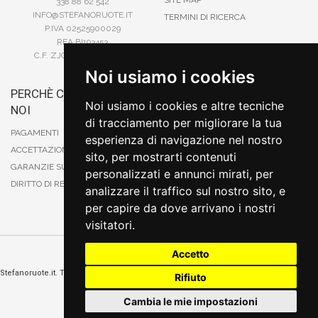
SITE MAP
338 88 62 542
INFO@STEFANORUOTE.IT
TERMINI DI RICERCA
P.IVA 02525900029
REA BI193453
C.F. ZJOSFN73H14A859X
Noi usiamo i cookies
PERCHÈ COMPRARE DA
BONIFICO
Noi usiamo i cookies e altre tecniche
NOI
CARTA DI CREDITO
di tracciamento per migliorare la tua
PAYPAL
PAGAMENTI
esperienza di navigazione nel nostro
CONTRASSEGNO
ACCETTAZIONE DEGLI ORDINI
sito, per mostrarti contenuti
POSTEPAY
GARANZIE SUI PRODOTTI
personalizzati e annunci mirati, per
DIRITTO DI RECESSO
analizzare il traffico sul nostro sito, e
per capire da dove arrivano i nostri
visitatori.
Accetto
Cambia preferenze sui cookie
Stefanoruote.it. Tutti i diritti riservati. E' vietata la riproduzione anche parziali. Prezzi e
Rifiuto
promozioni validi salvo errori o omissioni
Sito realizzato
da
Thomas Schiavello - Sviluppatore Software Biella
Cambia le mie impostazioni