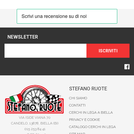
NEWSLETTER
ISCRIVITI
STEFANO RUOTE
CHI SIAMO
CONTATTI
CERCHI IN LEGA A BIELLA
VIA ISIDE VIANA 70
PRIVACY E COOKIE
CANDELO, 13878, BIELLA (BI)
CATALOGO CERCHI IN LEGA
015 253 84 41