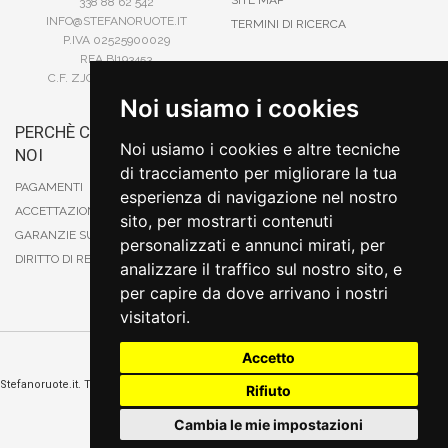
SITE MAP
338 88 62 542
INFO@STEFANORUOTE.IT
TERMINI DI RICERCA
P.IVA 02525900029
REA BI193453
C.F. ZJOSFN73H14A859X
Noi usiamo i cookies
PERCHÈ COMPRARE DA
BONIFICO
Noi usiamo i cookies e altre tecniche
NOI
CARTA DI CREDITO
di tracciamento per migliorare la tua
PAYPAL
PAGAMENTI
esperienza di navigazione nel nostro
CONTRASSEGNO
ACCETTAZIONE DEGLI ORDINI
sito, per mostrarti contenuti
POSTEPAY
GARANZIE SUI PRODOTTI
personalizzati e annunci mirati, per
DIRITTO DI RECESSO
analizzare il traffico sul nostro sito, e
per capire da dove arrivano i nostri
visitatori.
Accetto
Cambia preferenze sui cookie
Stefanoruote.it. Tutti i diritti riservati. E' vietata la riproduzione anche parziali. Prezzi e
Rifiuto
promozioni validi salvo errori o omissioni
Sito realizzato
da
Thomas Schiavello - Sviluppatore Software Biella
Cambia le mie impostazioni