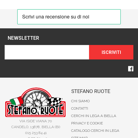
NEWSLETTER
ISCRIVITI
STEFANO RUOTE
CHI SIAMO
CONTATTI
CERCHI IN LEGA A BIELLA
VIA ISIDE VIANA 70
PRIVACY E COOKIE
CANDELO, 13878, BIELLA (BI)
CATALOGO CERCHI IN LEGA
015 253 84 41