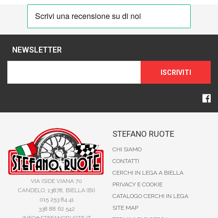
NEWSLETTER
ISCRIVITI
STEFANO RUOTE
CHI SIAMO
CONTATTI
CERCHI IN LEGA A BIELLA
VIA ISIDE VIANA 70
PRIVACY E COOKIE
CANDELO, 13878, BIELLA (BI)
CATALOGO CERCHI IN LEGA
015 253 84 41
SITE MAP
338 88 62 542