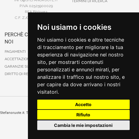
INFO@STEFANORUOTE.IT
TERMINI DI RICERCA
P.IVA 02525900029
REA BI193453
C.F. ZJOSFN73H14A859X
Noi usiamo i cookies
PERCHÈ COMPRARE DA
BONIFICO
Noi usiamo i cookies e altre tecniche
NOI
CARTA DI CREDITO
di tracciamento per migliorare la tua
PAYPAL
PAGAMENTI
esperienza di navigazione nel nostro
CONTRASSEGNO
ACCETTAZIONE DEGLI ORDINI
sito, per mostrarti contenuti
POSTEPAY
GARANZIE SUI PRODOTTI
personalizzati e annunci mirati, per
DIRITTO DI RECESSO
analizzare il traffico sul nostro sito, e
per capire da dove arrivano i nostri
visitatori.
Accetto
Cambia preferenze sui cookie
Stefanoruote.it. Tutti i diritti riservati. E' vietata la riproduzione anche parziali. Prezzi e
Rifiuto
promozioni validi salvo errori o omissioni
Sito realizzato
da
Thomas Schiavello - Sviluppatore Software Biella
Cambia le mie impostazioni