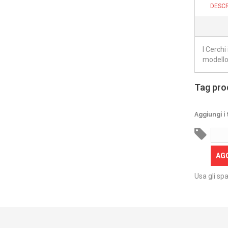
DESCR
I Cerch
modello
Tag pro
Aggiungi i 
AG
Usa gli spa