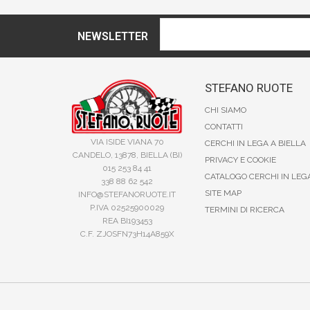
NEWSLETTER
STEFANO RUOTE
CHI SIAMO
CONTATTI
VIA ISIDE VIANA 70
CERCHI IN LEGA A BIELLA
CANDELO, 13878, BIELLA (BI)
PRIVACY E COOKIE
015 253 84 41
CATALOGO CERCHI IN LEG
338 88 62 542
SITE MAP
INFO@STEFANORUOTE.IT
P.IVA 02525900029
TERMINI DI RICERCA
REA BI193453
C.F. ZJOSFN73H14A859X