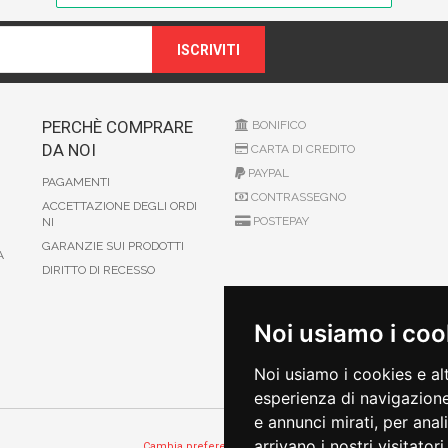
ISCRIVITI
PERCHÈ COMPRARE
BONIFICO
DA NOI
CARTA DI CREDITO
PAYPAL
PAGAMENTI
CONTRASSEGNO
ACCETTAZIONE DEGLI ORDI
POSTEPAY
NI
GARANZIE SUI PRODOTTI
A
DIRITTO DI RECESSO
Noi usiamo i coo
Noi usiamo i cookies e al
esperienza di navigazione
e annunci mirati, per anal
arrivano i nostri visitatori.
Cambia preferenze sui cookie