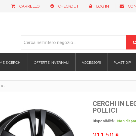
T
CARRELLO
CHECKOUT
LOG IN
CON
ME E CERCHI
OFFERTE INVERNALI
ACCESSORI
PLASTIDIP
ICI
CERCHI IN LE
POLLICI
Disponibilità:
Non dispon
211,50 €