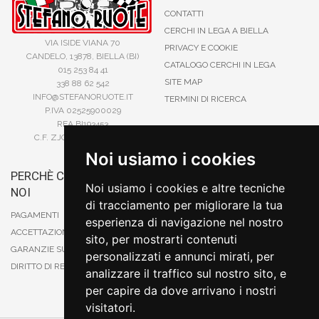
CONTATTI
CERCHI IN LEGA A BIELLA
VIA ISIDE VIANA 70
PRIVACY E COOKIE
CANDELO, 13878, BIELLA (BI)
CATALOGO CERCHI IN LEGA
015 253 84 41
SITE MAP
338 88 62 542
INFO@STEFANORUOTE.IT
TERMINI DI RICERCA
P.IVA 02525900029
REA BI193453
C.F. ZJOSFN73H14A859X
Noi usiamo i cookies
PERCHÈ COMPRARE DA
BONIFICO
Noi usiamo i cookies e altre tecniche
NOI
CARTA DI CREDITO
di tracciamento per migliorare la tua
PAYPAL
PAGAMENTI
esperienza di navigazione nel nostro
CONTRASSEGNO
ACCETTAZIONE DEGLI ORDINI
sito, per mostrarti contenuti
POSTEPAY
GARANZIE SUI PRODOTTI
personalizzati e annunci mirati, per
DIRITTO DI RECESSO
analizzare il traffico sul nostro sito, e
per capire da dove arrivano i nostri
visitatori.