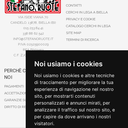
CONTATTI
CERCHI IN LEGA A BIELLA
VIA ISIDE VIANA 70
PRIVACY E COOKIE
CANDELO, 13878, BIELLA (BI)
CATALOGO CERCHI IN LEGA
015 253 84 41
SITE MAP
338 88 62 542
INFO@STEFANORUOTE.IT
TERMINI DI RICERCA
P.IVA 02525900029
REA BI193453
C.F. ZJOSFN73H14A859X
Noi usiamo i cookies
PERCHÈ COMPRARE DA
BONIFICO
Noi usiamo i cookies e altre tecniche
NOI
CARTA DI CREDITO
di tracciamento per migliorare la tua
PAYPAL
PAGAMENTI
esperienza di navigazione nel nostro
CONTRASSEGNO
ACCETTAZIONE DEGLI ORDINI
sito, per mostrarti contenuti
POSTEPAY
GARANZIE SUI PRODOTTI
personalizzati e annunci mirati, per
DIRITTO DI RECESSO
analizzare il traffico sul nostro sito, e
per capire da dove arrivano i nostri
visitatori.