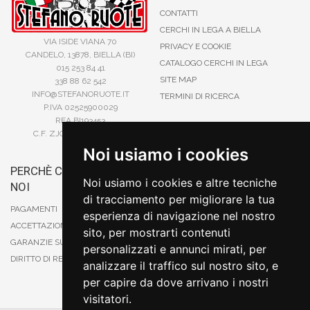
CONTATTI
CERCHI IN LEGA A BIELLA
VIA ISIDE VIANA 70
PRIVACY E COOKIE
CANDELO, 13878, BIELLA (BI)
CATALOGO CERCHI IN LEGA
015 253 84 41
SITE MAP
338 88 62 542
INFO@STEFANORUOTE.IT
TERMINI DI RICERCA
P.IVA 02525900029
REA BI193453
C.F. ZJOSFN73H14A859X
Noi usiamo i cookies
PERCHÈ COMPRARE DA
BONIFICO
Noi usiamo i cookies e altre tecniche
NOI
CARTA DI CREDITO
di tracciamento per migliorare la tua
PAYPAL
PAGAMENTI
esperienza di navigazione nel nostro
CONTRASSEGNO
ACCETTAZIONE DEGLI ORDINI
sito, per mostrarti contenuti
POSTEPAY
GARANZIE SUI PRODOTTI
personalizzati e annunci mirati, per
DIRITTO DI RECESSO
analizzare il traffico sul nostro sito, e
per capire da dove arrivano i nostri
visitatori.