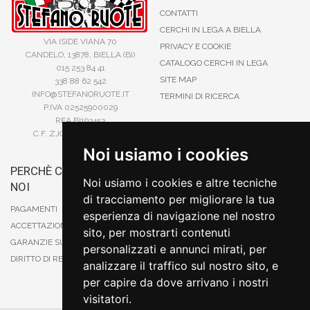
CONTATTI
CERCHI IN LEGA A BIELLA
VIA ISIDE VIANA 70
PRIVACY E COOKIE
CANDELO, 13878, BIELLA (BI)
CATALOGO CERCHI IN LEGA
015 253 84 41
SITE MAP
338 88 62 542
INFO@STEFANORUOTE.IT
TERMINI DI RICERCA
P.IVA 02525900029
REA BI193453
C.F. ZJOSFN73H14A859X
Noi usiamo i cookies
PERCHÈ COMPRARE DA
BONIFICO
Noi usiamo i cookies e altre tecniche
NOI
CARTA DI CREDITO
di tracciamento per migliorare la tua
PAYPAL
PAGAMENTI
esperienza di navigazione nel nostro
CONTRASSEGNO
ACCETTAZIONE DEGLI ORDINI
sito, per mostrarti contenuti
POSTEPAY
GARANZIE SUI PRODOTTI
personalizzati e annunci mirati, per
DIRITTO DI RECESSO
analizzare il traffico sul nostro sito, e
per capire da dove arrivano i nostri
visitatori.