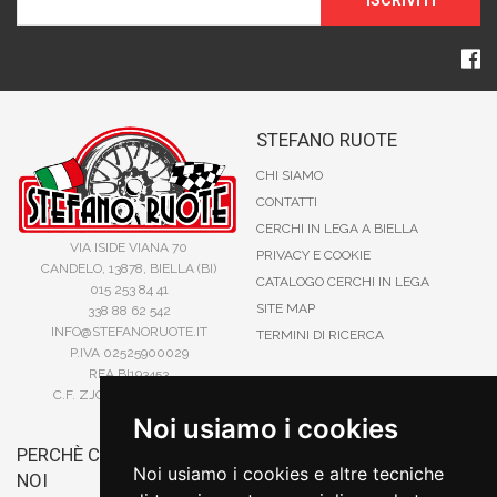
ISCRIVITI
STEFANO RUOTE
CHI SIAMO
CONTATTI
CERCHI IN LEGA A BIELLA
VIA ISIDE VIANA 70
PRIVACY E COOKIE
CANDELO, 13878, BIELLA (BI)
CATALOGO CERCHI IN LEGA
015 253 84 41
SITE MAP
338 88 62 542
INFO@STEFANORUOTE.IT
TERMINI DI RICERCA
P.IVA 02525900029
REA BI193453
C.F. ZJOSFN73H14A859X
Noi usiamo i cookies
PERCHÈ COMPRARE DA
BONIFICO
Noi usiamo i cookies e altre tecniche
NOI
CARTA DI CREDITO