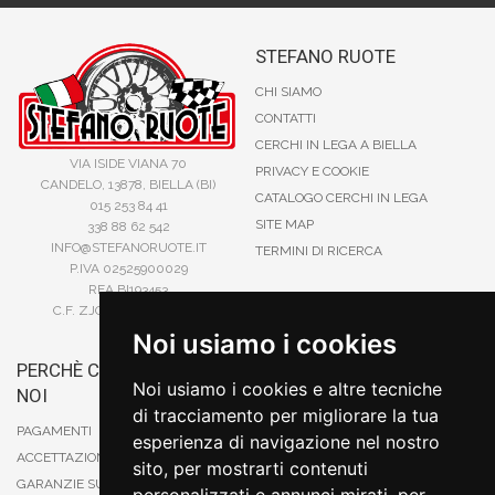
STEFANO RUOTE
CHI SIAMO
CONTATTI
CERCHI IN LEGA A BIELLA
VIA ISIDE VIANA 70
PRIVACY E COOKIE
CANDELO, 13878, BIELLA (BI)
CATALOGO CERCHI IN LEGA
015 253 84 41
SITE MAP
338 88 62 542
INFO@STEFANORUOTE.IT
TERMINI DI RICERCA
P.IVA 02525900029
REA BI193453
C.F. ZJOSFN73H14A859X
Noi usiamo i cookies
PERCHÈ COMPRARE DA
BONIFICO
Noi usiamo i cookies e altre tecniche
NOI
CARTA DI CREDITO
di tracciamento per migliorare la tua
PAYPAL
PAGAMENTI
esperienza di navigazione nel nostro
CONTRASSEGNO
ACCETTAZIONE DEGLI ORDINI
sito, per mostrarti contenuti
POSTEPAY
GARANZIE SUI PRODOTTI