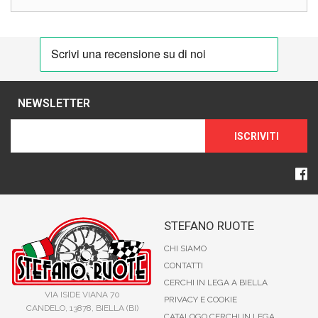
NEWSLETTER
ISCRIVITI
STEFANO RUOTE
CHI SIAMO
CONTATTI
CERCHI IN LEGA A BIELLA
VIA ISIDE VIANA 70
PRIVACY E COOKIE
CANDELO, 13878, BIELLA (BI)
CATALOGO CERCHI IN LEGA