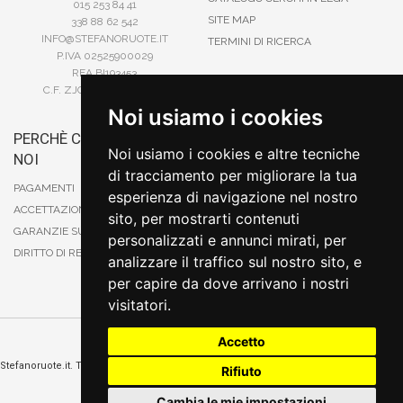
015 253 84 41
SITE MAP
338 88 62 542
INFO@STEFANORUOTE.IT
TERMINI DI RICERCA
P.IVA 02525900029
REA BI193453
C.F. ZJOSFN73H14A859X
Noi usiamo i cookies
PERCHÈ COMPRARE DA
BONIFICO
Noi usiamo i cookies e altre tecniche
NOI
CARTA DI CREDITO
di tracciamento per migliorare la tua
PAYPAL
PAGAMENTI
esperienza di navigazione nel nostro
CONTRASSEGNO
ACCETTAZIONE DEGLI ORDINI
sito, per mostrarti contenuti
POSTEPAY
GARANZIE SUI PRODOTTI
personalizzati e annunci mirati, per
DIRITTO DI RECESSO
analizzare il traffico sul nostro sito, e
per capire da dove arrivano i nostri
visitatori.
Accetto
Cambia preferenze sui cookie
Stefanoruote.it. Tutti i diritti riservati. E' vietata la riproduzione anche parziali. Prezzi e
Rifiuto
promozioni validi salvo errori o omissioni
Sito realizzato
da
Thomas Schiavello - Sviluppatore Software Biella
Cambia le mie impostazioni