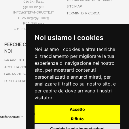
015 253 84 41
SITE MAP
338 88 62 542
INFO@STEFANORUOTE.IT
TERMINI DI RICERCA
P.IVA 02525900029
REA BI193453
C.F. ZJOSFN73H14A859X
Noi usiamo i cookies
PERCHÈ COMPRARE DA
BONIFICO
Noi usiamo i cookies e altre tecniche
NOI
CARTA DI CREDITO
di tracciamento per migliorare la tua
PAYPAL
PAGAMENTI
esperienza di navigazione nel nostro
CONTRASSEGNO
ACCETTAZIONE DEGLI ORDINI
sito, per mostrarti contenuti
POSTEPAY
GARANZIE SUI PRODOTTI
personalizzati e annunci mirati, per
DIRITTO DI RECESSO
analizzare il traffico sul nostro sito, e
per capire da dove arrivano i nostri
visitatori.
Accetto
Cambia preferenze sui cookie
Stefanoruote.it. Tutti i diritti riservati. E' vietata la riproduzione anche parziali. Prezzi e
Rifiuto
promozioni validi salvo errori o omissioni
Sito realizzato
da
Thomas Schiavello - Sviluppatore Software Biella
Cambia le mie impostazioni