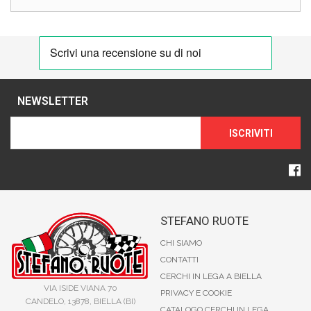
NEWSLETTER
ISCRIVITI
STEFANO RUOTE
CHI SIAMO
CONTATTI
CERCHI IN LEGA A BIELLA
VIA ISIDE VIANA 70
PRIVACY E COOKIE
CANDELO, 13878, BIELLA (BI)
CATALOGO CERCHI IN LEGA