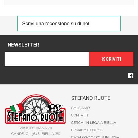
NEWSLETTER
ISCRIVITI
STEFANO RUOTE
CHI SIAMO
CONTATTI
CERCHI IN LEGA A BIELLA
VIA ISIDE VIANA 70
PRIVACY E COOKIE
CANDELO, 13878, BIELLA (BI)
CATALOGO CERCHI IN LEGA