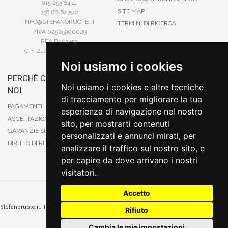
015 253 84 41
SITE MAP
338 88 62 542
INFO@STEFANORUOTE.IT
TERMINI DI RICERCA
P.IVA 02525900029
REA BI193453
C.F. ZJOSFN73H14A859X
Noi usiamo i cookies
PERCHÈ COMPRARE DA
BONIFICO
Noi usiamo i cookies e altre tecniche
NOI
CARTA DI CREDITO
di tracciamento per migliorare la tua
PAYPAL
PAGAMENTI
esperienza di navigazione nel nostro
CONTRASSEGNO
ACCETTAZIONE DEGLI ORDINI
sito, per mostrarti contenuti
POSTEPAY
GARANZIE SUI PRODOTTI
personalizzati e annunci mirati, per
DIRITTO DI RECESSO
analizzare il traffico sul nostro sito, e
per capire da dove arrivano i nostri
visitatori.
Accetto
Cambia preferenze sui cookie
Stefanoruote.it. Tutti i diritti riservati. E' vietata la riproduzione anche parziali. Prezzi e
Rifiuto
promozioni validi salvo errori o omissioni
Sito realizzato
da
Thomas Schiavello - Sviluppatore Software Biella
Cambia le mie impostazioni