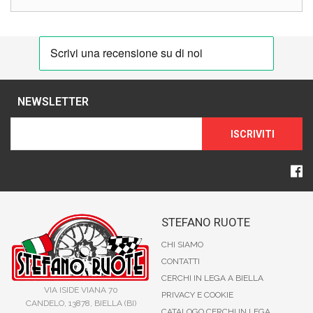
NEWSLETTER
ISCRIVITI
STEFANO RUOTE
CHI SIAMO
CONTATTI
CERCHI IN LEGA A BIELLA
VIA ISIDE VIANA 70
PRIVACY E COOKIE
CANDELO, 13878, BIELLA (BI)
CATALOGO CERCHI IN LEGA