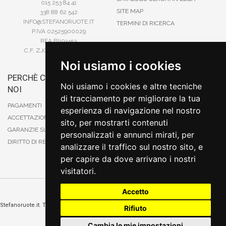
015 253 84 41
SITE MAP
338 88 62 542
INFO@STEFANORUOTE.IT
TERMINI DI RICERCA
P.IVA 02525900029
REA BI193453
C.F. ZJOSFN73H14A859X
Noi usiamo i cookies
PERCHÈ COMPRARE DA
BONIFICO
Noi usiamo i cookies e altre tecniche
NOI
CARTA DI CREDITO
di tracciamento per migliorare la tua
PAYPAL
PAGAMENTI
esperienza di navigazione nel nostro
CONTRASSEGNO
ACCETTAZIONE DEGLI ORDINI
sito, per mostrarti contenuti
POSTEPAY
GARANZIE SUI PRODOTTI
personalizzati e annunci mirati, per
DIRITTO DI RECESSO
analizzare il traffico sul nostro sito, e
per capire da dove arrivano i nostri
visitatori.
Accetto
Cambia preferenze sui cookie
Stefanoruote.it. Tutti i diritti riservati. E' vietata la riproduzione anche parziali. Prezzi e
Rifiuto
promozioni validi salvo errori o omissioni
Sito realizzato
da
Thomas Schiavello - Sviluppatore Software Biella
Cambia le mie impostazioni