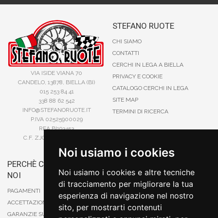
STEFANO RUOTE
CHI SIAMO
CONTATTI
CERCHI IN LEGA A BIELLA
VIA ISIDE VIANA 70
PRIVACY E COOKIE
CANDELO, 13878, BIELLA (BI)
CATALOGO CERCHI IN LEGA
015 253 84 41
SITE MAP
338 88 62 542
INFO@STEFANORUOTE.IT
TERMINI DI RICERCA
P.IVA 02525900029
REA BI193453
C.F. ZJOSFN73H14A859X
Noi usiamo i cookies
PERCHÈ COMPRARE DA
BONIFICO
Noi usiamo i cookies e altre tecniche
NOI
CARTA DI CREDITO
di tracciamento per migliorare la tua
PAYPAL
PAGAMENTI
esperienza di navigazione nel nostro
CONTRASSEGNO
ACCETTAZIONE DEGLI ORDINI
sito, per mostrarti contenuti
POSTEPAY
GARANZIE SUI PRODOTTI