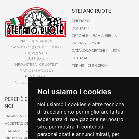
STEFANO RUOTE
CHI SIAMO
CONTATTI
CERCHI IN LEGA A BIELLA
VIA ISIDE VIANA 70
PRIVACY E COOKIE
CANDELO, 13878, BIELLA (BI)
CATALOGO CERCHI IN LEGA
015 253 84 41
SITE MAP
338 88 62 542
INFO@STEFANORUOTE.IT
TERMINI DI RICERCA
P.IVA 02525900029
REA BI193453
C.F. ZJOSFN73H14A859X
Noi usiamo i cookies
PERCHÈ COMPRARE DA
BONIFICO
Noi usiamo i cookies e altre tecniche
NOI
CARTA DI CREDITO
di tracciamento per migliorare la tua
PAYPAL
PAGAMENTI
esperienza di navigazione nel nostro
CONTRASSEGNO
ACCETTAZIONE DEGLI ORDINI
sito, per mostrarti contenuti
POSTEPAY
GARANZIE SUI PRODOTTI
personalizzati e annunci mirati, per
DIRITTO DI RECESSO