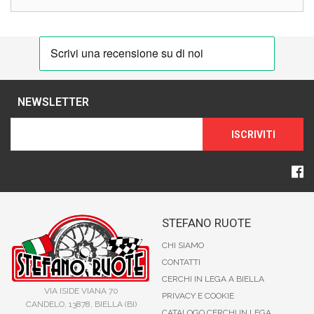
NEWSLETTER
ISCRIVITI
STEFANO RUOTE
CHI SIAMO
CONTATTI
CERCHI IN LEGA A BIELLA
VIA ISIDE VIANA 70
PRIVACY E COOKIE
CANDELO, 13878, BIELLA (BI)
CATALOGO CERCHI IN LEGA