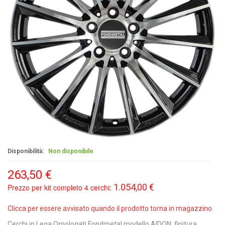
Disponibilità:
Non disponibile
263,50 €
1.054,00 €
Prezzo per kit completo 4 cerchi:
Clicca per essere avvisato quando il prodotto torna in magazzino.
Cerchi in Lega Omologati Fondmetal modello AIDON, finitura