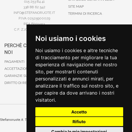
015 253 84 41
SITE MAP
338 88 62 542
INFO@STEFANORUOTE.IT
TERMINI DI RICERCA
P.IVA 02525900029
REA BI193453
C.F. ZJOSFN73H14A859X
Noi usiamo i cookies
PERCHÈ COMPRARE DA
BONIFICO
Noi usiamo i cookies e altre tecniche
NOI
CARTA DI CREDITO
di tracciamento per migliorare la tua
PAYPAL
PAGAMENTI
esperienza di navigazione nel nostro
CONTRASSEGNO
ACCETTAZIONE DEGLI ORDINI
sito, per mostrarti contenuti
POSTEPAY
GARANZIE SUI PRODOTTI
personalizzati e annunci mirati, per
DIRITTO DI RECESSO
analizzare il traffico sul nostro sito, e
per capire da dove arrivano i nostri
visitatori.
Accetto
Cambia preferenze sui cookie
Stefanoruote.it. Tutti i diritti riservati. E' vietata la riproduzione anche parziali. Prezzi e
Rifiuto
promozioni validi salvo errori o omissioni
Sito realizzato
da
Thomas Schiavello - Sviluppatore Software Biella
Cambia le mie impostazioni