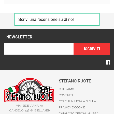
NEWSLETTER
ISCRIVITI
STEFANO RUOTE
CHI SIAMO
CONTATTI
CERCHI IN LEGA A BIELLA
VIA ISIDE VIANA 70
PRIVACY E COOKIE
CANDELO, 13878, BIELLA (BI)
CATALOGO CERCHI IN LEGA