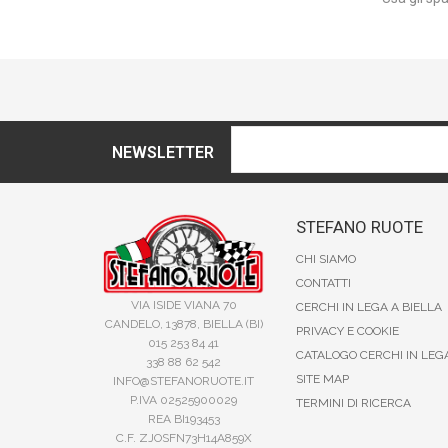
NEWSLETTER
STEFANO RUOTE
CHI SIAMO
CONTATTI
VIA ISIDE VIANA 70
CERCHI IN LEGA A BIELLA
CANDELO, 13878, BIELLA (BI)
PRIVACY E COOKIE
015 253 84 41
CATALOGO CERCHI IN LEG
338 88 62 542
SITE MAP
INFO@STEFANORUOTE.IT
P.IVA 02525900029
TERMINI DI RICERCA
REA BI193453
C.F. ZJOSFN73H14A859X