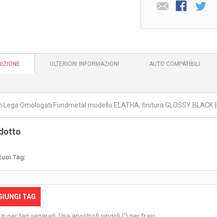
IZIONE
ULTERIORI INFORMAZIONI
AUTO COMPATIBILI
in Lega Omologati Fondmetal modello ELATHA, finitura GLOSSY BLACK 
dotto
tuoi Tag:
GIUNGI TAG
zi per tag separati. Usa apostrofi singoli (') per frasi.