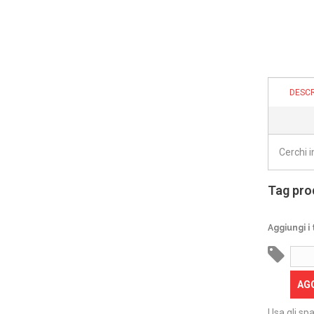
DESCR
Cerchi 
Tag pro
Aggiungi i 
AG
Usa gli spa