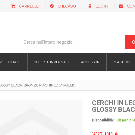
T
CARRELLO
CHECKOUT
LOG IN
CON
ME E CERCHI
OFFERTE INVERNALI
ACCESSORI
PLASTIDIP
LOSSY BLACK BRONZE MACHINED 19 POLLICI
CERCHI IN L
GLOSSY BLAC
Disponibilità:
Disponibil
321,00 €