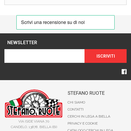
NEWSLETTER
ISCRIVITI
STEFANO RUOTE
CHI SIAMO
CONTATTI
CERCHI IN LEGA A BIELLA
VIA ISIDE VIANA 70
PRIVACY E COOKIE
CANDELO, 13878, BIELLA (BI)
CATALOGO CERCHI IN LEGA