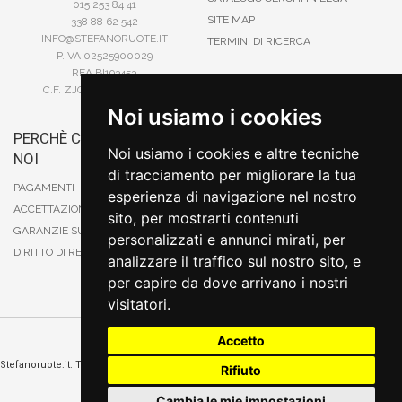
015 253 84 41
SITE MAP
338 88 62 542
INFO@STEFANORUOTE.IT
TERMINI DI RICERCA
P.IVA 02525900029
REA BI193453
C.F. ZJOSFN73H14A859X
Noi usiamo i cookies
PERCHÈ COMPRARE DA
BONIFICO
Noi usiamo i cookies e altre tecniche
NOI
CARTA DI CREDITO
di tracciamento per migliorare la tua
PAYPAL
PAGAMENTI
esperienza di navigazione nel nostro
CONTRASSEGNO
ACCETTAZIONE DEGLI ORDINI
sito, per mostrarti contenuti
POSTEPAY
GARANZIE SUI PRODOTTI
personalizzati e annunci mirati, per
DIRITTO DI RECESSO
analizzare il traffico sul nostro sito, e
per capire da dove arrivano i nostri
visitatori.
Accetto
Cambia preferenze sui cookie
Stefanoruote.it. Tutti i diritti riservati. E' vietata la riproduzione anche parziali. Prezzi e
Rifiuto
promozioni validi salvo errori o omissioni
Sito realizzato
da
Thomas Schiavello - Sviluppatore Software Biella
Cambia le mie impostazioni